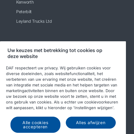
Kenworth
Peterbilt
Leyland Trucks Ltd
Volg ons
Uw keuzes met betrekking tot cookies op
deze website
DAF respecteert uw privacy. Wij gebruiken cookies voor
diverse doeleinden, zoals websitefunctionaliteit, het
verbeteren van uw ervaring met onze website, het creëren
van integratie met sociale media en het helpen targeten van
marketingactiviteiten binnen en buiten onze website. Door
uw bezoek op onze website voort te zetten, stemt u in met
ons gebruik van cookies. Als u echter uw cookievoorkeuren
© 2026 DAF
Legal notice
Privacy statement
wilt aanpassen, klikt u hieronder op 'Instellingen wijzigen'.
Algemene voorwaarden
DAF en cookies
Alle cookies
Alles afwijzen
Income Tax Report
accepteren