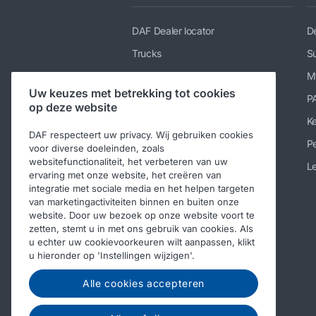
DAF Dealer locator
De
Trucks
Su
Diensten
M
Uw keuzes met betrekking tot cookies
Nieuws en media
P
op deze website
Werken bij DAF
K
DAF respecteert uw privacy. Wij gebruiken cookies
Over DAF
Pe
voor diverse doeleinden, zoals
websitefunctionaliteit, het verbeteren van uw
Contact DAF Trucks België
Le
ervaring met onze website, het creëren van
Code of Conduct
integratie met sociale media en het helpen targeten
van marketingactiviteiten binnen en buiten onze
website. Door uw bezoek op onze website voort te
zetten, stemt u in met ons gebruik van cookies. Als
u echter uw cookievoorkeuren wilt aanpassen, klikt
u hieronder op 'Instellingen wijzigen'.
Alle cookies accepteren