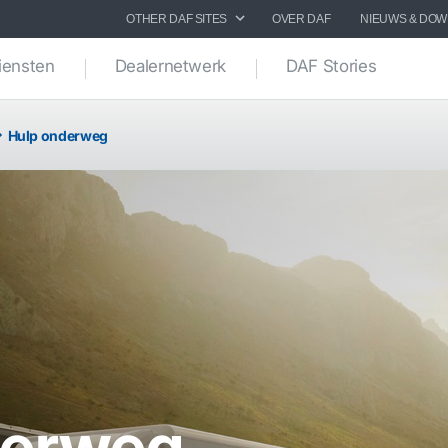
OTHER DAF SITES
OVER DAF
NIEUWS & DO
iensten
Dealernetwerk
DAF Stories
Hulp onderweg
derweg