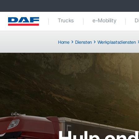
Trucks
e-Mobility
D
Home
Diensten
Werkplaatsdiensten
Hulp on