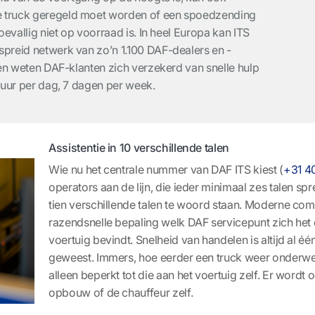
 truck geregeld moet worden of een spoedzending
oevallig niet op voorraad is. In heel Europa kan ITS
preid netwerk van zo’n 1.100 DAF-dealers en -
den weten DAF-klanten zich verzekerd van snelle hulp
 uur per dag, 7 dagen per week.
Assistentie in 10 verschillende talen
Wie nu het centrale nummer van DAF ITS kiest
(
+31 4
operators aan de lijn, die ieder minimaal zes talen spr
tien verschillende talen te woord staan. Moderne co
razendsnelle bepaling welk DAF servicepunt zich het d
voertuig bevindt. Snelheid van handelen is altijd al é
geweest. Immers, hoe eerder een truck weer onderweg is
alleen beperkt tot die aan het voertuig zelf. Er wordt 
opbouw of de chauffeur zelf.