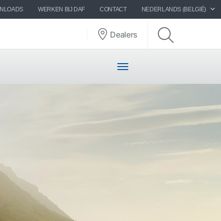
WNLOADS
WERKEN BIJ DAF
CONTACT
NEDERLANDS (BELGIË)
Dealers