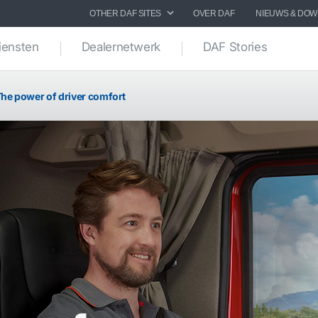
OTHER DAF SITES
OVER DAF
NIEUWS & DO
iensten
Dealernetwerk
DAF Stories
he power of driver comfort