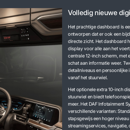
Volledig nieuwe digi
Het prachtige dashboard is ee
ontworpen dat er ook een bij
directe zicht. Het dashboard he
display voor alle aan het voer
centrale 12-inch scherm, met e
schat aan informatie weer. Tw
detailniveaus en persoonlijke
vanaf het stuurwiel.
Het optionele extra 10-inch di
stuurwiel en biedt telefoonspi
meer. Het DAF Infotainment Sy
verschillende varianten: Stand
stapsgewijs een hoger niveau v
streamingservices, navigatie