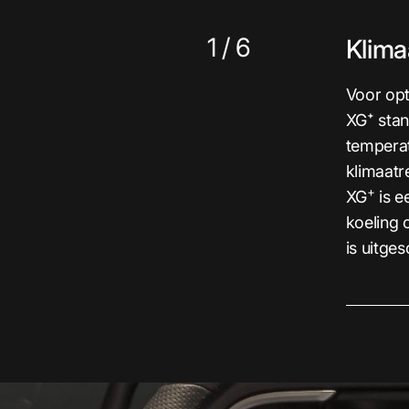
1
/
6
Klima
Voor opt
XG⁺ stan
tempera
klimaatr
+
XG
is e
koeling 
is uitge