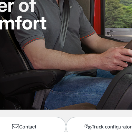
r of
omfort
Contact
Truck configurator