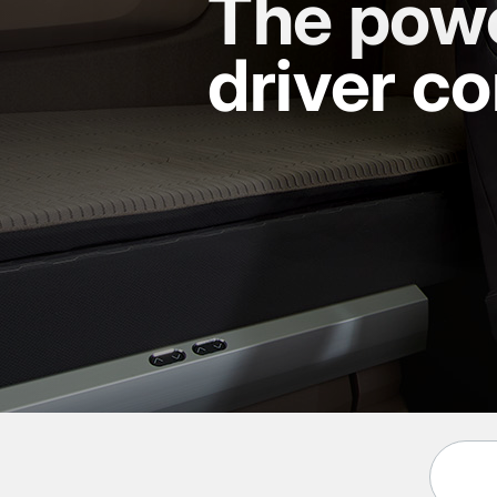
The powe
driver c