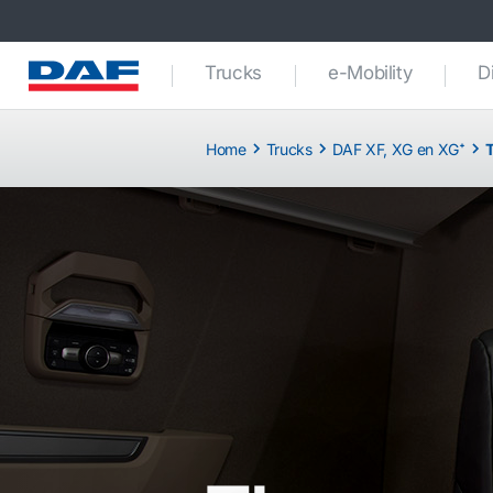
Trucks
e-Mobility
D
Home
Trucks
DAF XF, XG en XG⁺
T