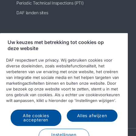
Periodic Technical Inspections (PTI)
DAF landen sites
Volg ons
Uw keuzes met betrekking tot cookies op
deze website
DAF respecteert uw privacy. Wij gebruiken cookies voor
diverse doeleinden, zoals websitefunctionaliteit, het
verbeteren van uw ervaring met onze website, het creëren
van integratie met sociale media en het helpen targeten van
marketingactiviteiten binnen en buiten onze website. Door
uw bezoek op onze website voort te zetten, stemt u in met
ons gebruik van cookies. Als u echter uw cookievoorkeuren
© 2026 DAF
Legal notice
Privacy statement
wilt aanpassen, klikt u hieronder op 'Instellingen wijzigen'.
Algemene voorwaarden
DAF en cookies
Alle cookies
Alles afwijzen
Income Tax Report
accepteren
Instellingen