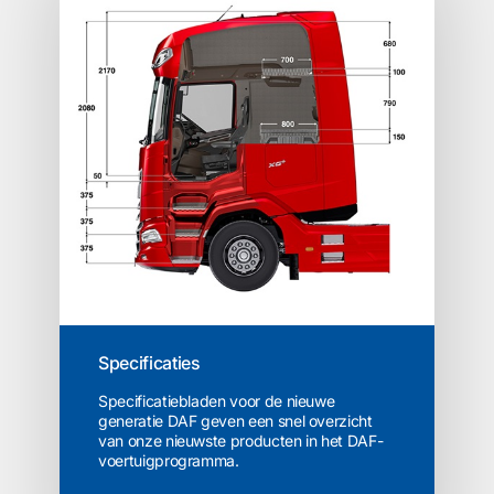
Specificaties
Specificatiebladen voor de nieuwe
generatie DAF geven een snel overzicht
van onze nieuwste producten in het DAF-
voertuigprogramma.