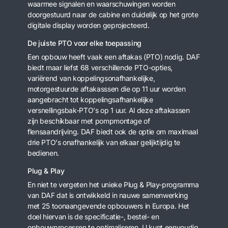
waarmee signalen en waarschuwingen worden
doorgestuurd naar de cabine en duidelijk op het grote
digitale display worden geprojecteerd.
De juiste PTO voor elke toepassing
Een opbouw heeft vaak een aftakas (PTO) nodig. DAF
biedt maar liefst 68 verschillende PTO-opties,
variërend van koppelingsonafhankelijke,
motorgestuurde aftakasssen die op 11 uur worden
aangebracht tot koppelingsafhankelijke
versnellingsbak-PTO's op 1 uur. Al deze aftakassen
zijn beschikbaar met pompmontage of
flensaandrijving. DAF biedt ook de optie om maximaal
drie PTO's onafhankelijk van elkaar gelijktijdig te
bedienen.
Plug & Play
En niet te vergeten het unieke Plug & Play-programma
van DAF dat is ontwikkeld in nauwe samenwerking
met 25 toonaangevende opbouwers in Europa. Het
doel hiervan is de specificatie-, bestel- en
opbouwprocessen te optimaliseren. U kunt eenvoudig