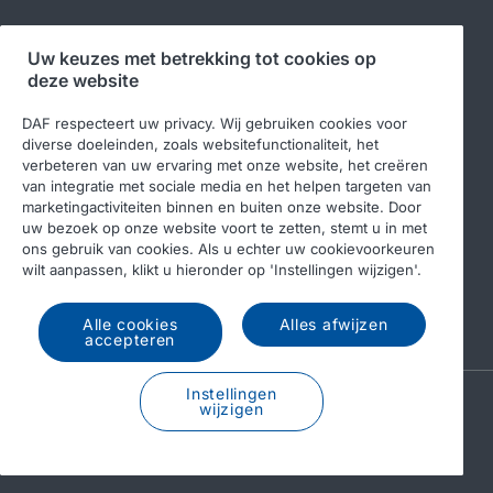
Volg ons
Uw keuzes met betrekking tot cookies op
deze website
DAF respecteert uw privacy. Wij gebruiken cookies voor
diverse doeleinden, zoals websitefunctionaliteit, het
verbeteren van uw ervaring met onze website, het creëren
van integratie met sociale media en het helpen targeten van
marketingactiviteiten binnen en buiten onze website. Door
uw bezoek op onze website voort te zetten, stemt u in met
ons gebruik van cookies. Als u echter uw cookievoorkeuren
© 2026 DAF
Legal notice
Privacy statement
wilt aanpassen, klikt u hieronder op 'Instellingen wijzigen'.
Algemene voorwaarden
DAF en cookies
Alle cookies
Alles afwijzen
Income Tax Report
accepteren
Instellingen
A PACCAR COMPANY
wijzigen
DRIVEN BY QUALITY