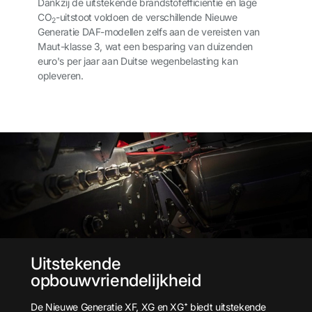
Dankzij de uitstekende brandstofefficiëntie en lage
CO
-uitstoot voldoen de verschillende Nieuwe
2
Generatie DAF-modellen zelfs aan de vereisten van
Maut-klasse 3, wat een besparing van duizenden
euro's per jaar aan Duitse wegenbelasting kan
opleveren.
Uitstekende
opbouwvriendelijkheid
De Nieuwe Generatie XF, XG en XG⁺ biedt uitstekende