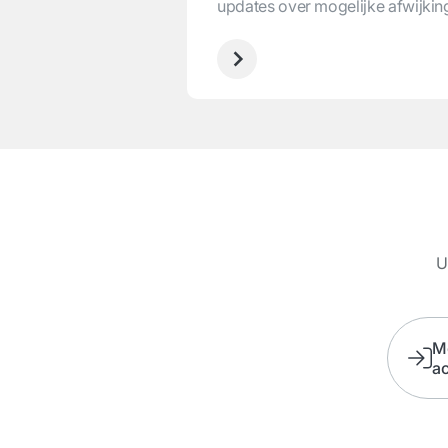
updates over mogelijke afwijkin
U
M
a