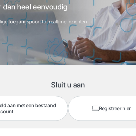
 dan heel eenvoudig
ige toegangspoort tot realtime inzichten
Sluit u aan
eld aan met een bestaand
Registreer hier
ccount