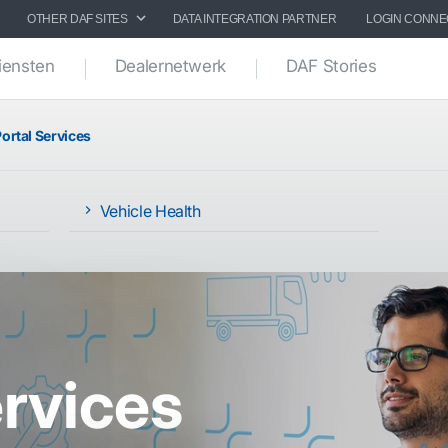
OTHER DAF SITES
DATA INTEGRATION PARTNER
LOGIN CONNE
iensten
Dealernetwerk
DAF Stories
ortal Services
Vehicle Health
ervices