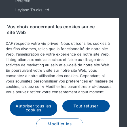
Peterbilt
Leyland Trucks Ltd
Vos choix concernant les cookies sur ce
site Web
Suivez-nous
DAF respecte votre vie privée. Nous utilisons les cookies à
des fins diverses, telles que la fonctionnalité de notre site
Web, l'amélioration de votre expérience de notre site Web,
l'intégration aux médias sociaux et l'aide au ciblage des
activités de marketing au sein et au-delà de notre site Web.
En poursuivant votre visite sur notre site Web, vous
consentez à notre utilisation des cookies. Cependant, si
vous souhaitez personnaliser vos préférences en matière de
cookies, cliquez sur « Modifier les paramètres » ci-dessous.
© 2026 DAF
Legal notice
Privacy statement
Vous pouvez retirer votre consentement à tout moment.
General conditions
DAF and cookies
Autoriser tous les
Tout refuser
Income Tax Report
cookies
Modifier les
A PACCAR COMPANY