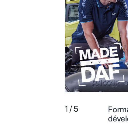
1
/
5
Forma
déve