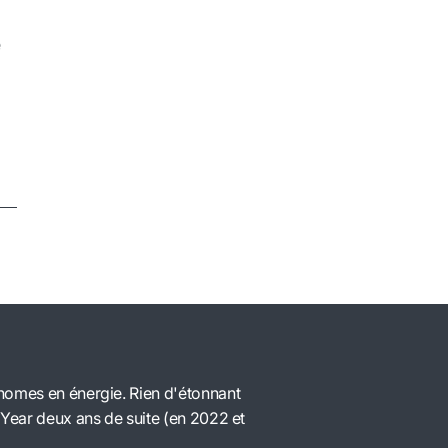
t
 ?
e
onomes en énergie. Rien d'étonnant
 Year deux ans de suite (en 2022 et