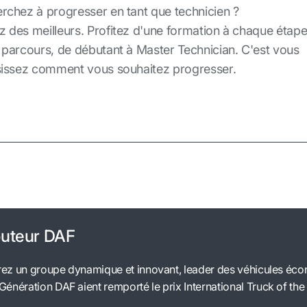
rchez à progresser en tant que technicien ?
z envie d'un environnement innovant et high-tech ?
ez travailler en équipe ?
uvez résoudre des problèmes complexes tout en gardan
s sentez valorisé lorsque vous avez des responsabilités
 des meilleurs. Profitez d'une formation à chaque étap
lme ?
 parcours, de débutant à Master Technician. C'est vous
sissez comment vous souhaitez progresser.
ibuteur DAF
erez un groupe dynamique et innovant, leader des véhicules éc
énération DAF aient remporté le prix International Truck of the