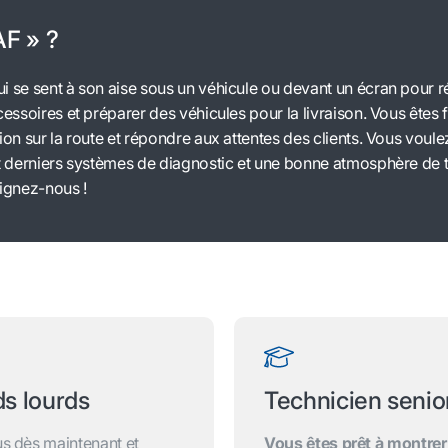
AF » ?
i se sent à son aise sous un véhicule ou devant un écran pour r
essoires et préparer des véhicules pour la livraison. Vous êtes fi
ion sur la route et répondre aux attentes des clients. Vous voul
ut derniers systèmes de diagnostic et une bonne atmosphère de t
oignez-nous !
ds lourds
Technicien senio
us dès maintenant et
Vous êtes prêt à montrer