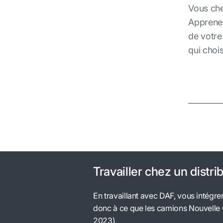
Vous che
Vous ave
Vous aim
Vous po
Vous vou
Apprenez
votre ca
de votre
qui choi
Travailler chez un distr
En travaillant avec DAF, vous intégr
donc à ce que les camions Nouvelle G
2023).