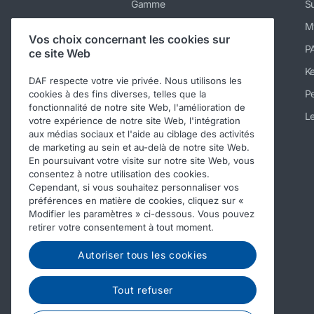
Gamme
Su
Services
M
Vos choix concernant les cookies sur
Actualités & médias
P
ce site Web
Nous rejoindre
K
DAF respecte votre vie privée. Nous utilisons les
A propos
Pe
cookies à des fins diverses, telles que la
fonctionnalité de notre site Web, l'amélioration de
Contacter DAF Trucks Belgique
Le
votre expérience de notre site Web, l'intégration
aux médias sociaux et l'aide au ciblage des activités
Code de conduite
de marketing au sein et au-delà de notre site Web.
En poursuivant votre visite sur notre site Web, vous
consentez à notre utilisation des cookies.
Cependant, si vous souhaitez personnaliser vos
préférences en matière de cookies, cliquez sur «
Modifier les paramètres » ci-dessous. Vous pouvez
retirer votre consentement à tout moment.
Autoriser tous les cookies
Tout refuser