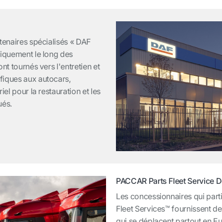
tenaires spécialisés « DAF
giquement le long des
nt tournés vers l'entretien et
fiques aux autocars,
iel pour la restauration et les
ués.
PACCAR Parts Fleet Service D
Les concessionnaires qui par
Fleet Services™ fournissent des
qui se déplacent partout en 