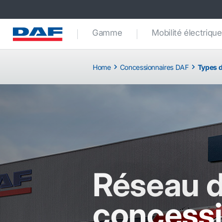
Gamme
Mobilité électrique
Home
Concessionnaires DAF
Types d
Réseau 
concessi