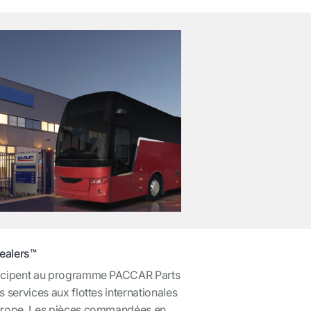
ealers™
ticipent au programme PACCAR Parts
 services aux flottes internationales
Europe. Les pièces commandées en