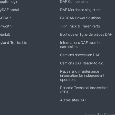
pplier login
DAF Components
yDAF portal
DAF Merchandising store
ACCAR
PACCAR Power Solutions
enworth
TRP Truck & Trailer Parts
terbilt
Boutique en ligne de pièces DAF
yland Trucks Ltd
Informations DAF pour les
carrossiers
Camions d'occasion DAF
Camions DAF Ready-to-Go
Repair and maintenance
information for independent
operators
Periodic Technical Inspections
(PTI)
Autres sites DAF
Income Tax Report