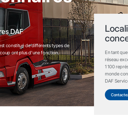
Locali
res DAF
conce
t constitué de différents types de
En tant que
coup ont plus d'une fonction.
réseau exce
1 100 repré
monde cons
DAF Servic
Contacte