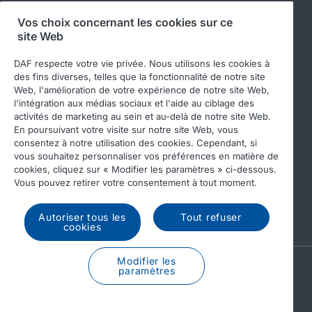
Vos choix concernant les cookies sur ce
site Web
Suivez-nous
DAF respecte votre vie privée. Nous utilisons les cookies à
des fins diverses, telles que la fonctionnalité de notre site
Web, l'amélioration de votre expérience de notre site Web,
l'intégration aux médias sociaux et l'aide au ciblage des
activités de marketing au sein et au-delà de notre site Web.
En poursuivant votre visite sur notre site Web, vous
consentez à notre utilisation des cookies. Cependant, si
vous souhaitez personnaliser vos préférences en matière de
cookies, cliquez sur « Modifier les paramètres » ci-dessous.
© 2026 DAF
Legal notice
Privacy statement
Vous pouvez retirer votre consentement à tout moment.
General conditions
DAF and cookies
Autoriser tous les
Tout refuser
Income Tax Report
cookies
Modifier les
A PACCAR COMPANY
paramètres
DRIVEN BY QUALITY