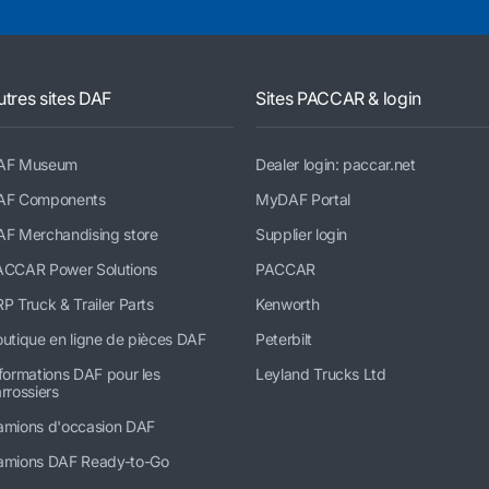
utres sites DAF
Sites PACCAR & login
AF Museum
Dealer login: paccar.net
AF Components
MyDAF Portal
AF Merchandising store
Supplier login
ACCAR Power Solutions
PACCAR
P Truck & Trailer Parts
Kenworth
utique en ligne de pièces DAF
Peterbilt
formations DAF pour les
Leyland Trucks Ltd
rrossiers
amions d'occasion DAF
amions DAF Ready-to-Go