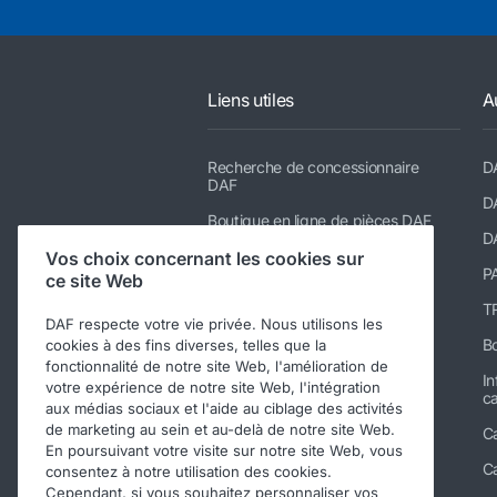
Liens utiles
A
Recherche de concessionnaire
D
DAF
D
Boutique en ligne de pièces DAF
D
DAF Merchandising store
Vos choix concernant les cookies sur
P
ce site Web
TRP catalogue
TR
DAF respecte votre vie privée. Nous utilisons les
Suppliers of PACCAR Parts
Bo
cookies à des fins diverses, telles que la
paccarparts.com
fonctionnalité de notre site Web, l'amélioration de
In
votre expérience de notre site Web, l'intégration
Warranty conditions
ca
aux médias sociaux et l'aide au ciblage des activités
de marketing au sein et au-delà de notre site Web.
C
En poursuivant votre visite sur notre site Web, vous
C
consentez à notre utilisation des cookies.
Cependant, si vous souhaitez personnaliser vos