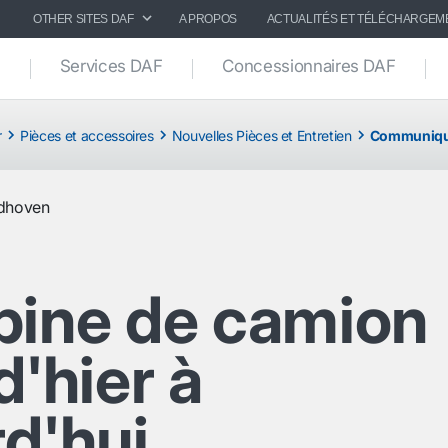
OTHER SITES DAF
A PROPOS
ACTUALITÉS ET TÉLÉCHARGEM
Services DAF
Concessionnaires DAF
r
Pièces et accessoires
Nouvelles Pièces et Entretien
Communiqué
dhoven
bine de camion
d'hier à
d'hui