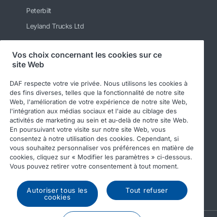
Peterbilt
Leyland Trucks Ltd
Vos choix concernant les cookies sur ce
site Web
Suivez-nous
DAF respecte votre vie privée. Nous utilisons les cookies à
des fins diverses, telles que la fonctionnalité de notre site
Web, l'amélioration de votre expérience de notre site Web,
l'intégration aux médias sociaux et l'aide au ciblage des
activités de marketing au sein et au-delà de notre site Web.
En poursuivant votre visite sur notre site Web, vous
consentez à notre utilisation des cookies. Cependant, si
vous souhaitez personnaliser vos préférences en matière de
cookies, cliquez sur « Modifier les paramètres » ci-dessous.
© 2026 DAF
Legal notice
Privacy statement
Vous pouvez retirer votre consentement à tout moment.
General conditions
DAF and cookies
Autoriser tous les
Tout refuser
Income Tax Report
cookies