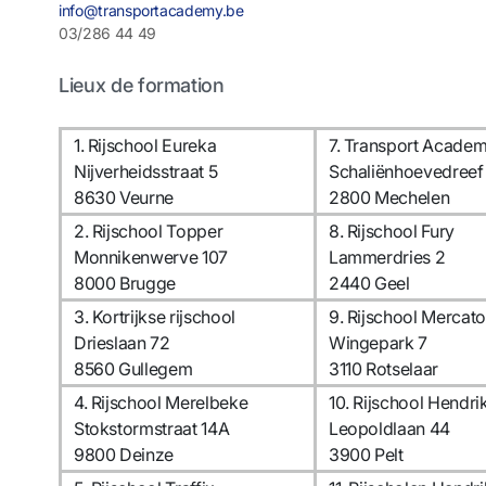
info@transportacademy.be
03/286 44 49
Lieux de formation
1. Rijschool Eureka
7. Transport Acade
Nijverheidsstraat 5
Schaliënhoevedreef
8630 Veurne
2800 Mechelen
2. Rijschool Topper
8. Rijschool Fury
Monnikenwerve 107
Lammerdries 2
8000 Brugge
2440 Geel
3. Kortrijkse rijschool
9. Rijschool Mercato
Drieslaan 72
Wingepark 7
8560 Gullegem
3110 Rotselaar
4. Rijschool Merelbeke
10. Rijschool Hendri
Stokstormstraat 14A
Leopoldlaan 44
9800 Deinze
3900 Pelt