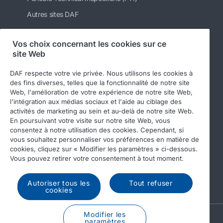
Autres sites DAF
Vos choix concernant les cookies sur ce
site Web
Suivez-nous
DAF respecte votre vie privée. Nous utilisons les cookies à
des fins diverses, telles que la fonctionnalité de notre site
Web, l'amélioration de votre expérience de notre site Web,
l'intégration aux médias sociaux et l'aide au ciblage des
activités de marketing au sein et au-delà de notre site Web.
En poursuivant votre visite sur notre site Web, vous
consentez à notre utilisation des cookies. Cependant, si
vous souhaitez personnaliser vos préférences en matière de
cookies, cliquez sur « Modifier les paramètres » ci-dessous.
© 2026 DAF
Legal notice
Privacy statement
Vous pouvez retirer votre consentement à tout moment.
General conditions
DAF and cookies
Autoriser tous les
Tout refuser
Income Tax Report
cookies
Modifier les
A PACCAR COMPANY
paramètres