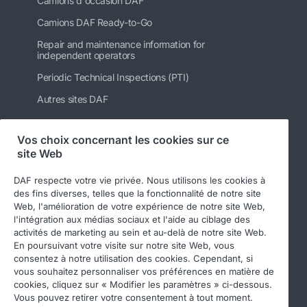
Camions d'occasion DAF
Camions DAF Ready-to-Go
Repair and maintenance information for
independent operators
Periodic Technical Inspections (PTI)
Autres sites DAF
Vos choix concernant les cookies sur ce
site Web
Suivez-nous
DAF respecte votre vie privée. Nous utilisons les cookies à
des fins diverses, telles que la fonctionnalité de notre site
Web, l'amélioration de votre expérience de notre site Web,
l'intégration aux médias sociaux et l'aide au ciblage des
activités de marketing au sein et au-delà de notre site Web.
En poursuivant votre visite sur notre site Web, vous
consentez à notre utilisation des cookies. Cependant, si
vous souhaitez personnaliser vos préférences en matière de
cookies, cliquez sur « Modifier les paramètres » ci-dessous.
© 2026 DAF
Legal notice
Privacy statement
Vous pouvez retirer votre consentement à tout moment.