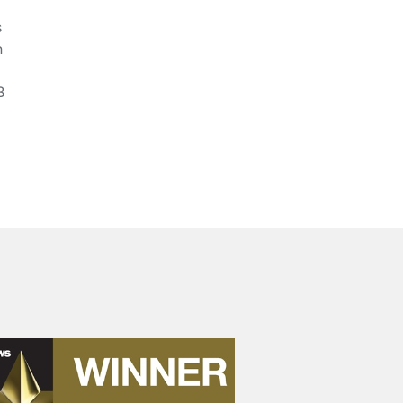
s
n
B