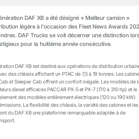
énération DAF XB a été désigné « Meilleur camion »
tribution légère à l'occasion des Fleet News Awards 20
ondres. DAF Trucks se voit décerner une distinction lor
tigieux pour la huitième année consécutive.
ation DAF XB est destiné aux opérations de distribution urbain
 avec des châssis affichant un PTAC de 7,5 à 19 tonnes. Les cabin
b et Sleeper Cab offrent un confort inégalé. Les modèles de l
eurs diesel efficaces PACCAR PX-5 et PX-7 (170 à 310 hp) et le
alement des modèles entièrement électriques (120 ou 190 kW)
missions. La flexibilité des châssis, la variété des cabines et les
 font du DAF XB une plateforme remarquable adaptée à de
nsport.