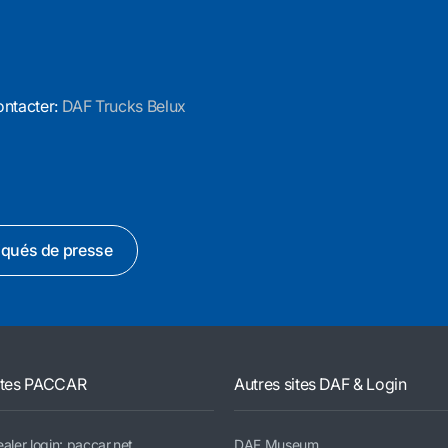
ontacter:
DAF Trucks Belux
qués de presse
ites PACCAR
Autres sites DAF & Login
aler login: paccar.net
DAF Museum