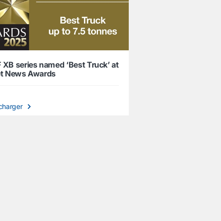
 XB series named ‘Best Truck’ at
et News Awards
charger