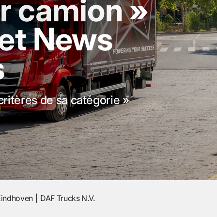
ur camion »
eet News
s
 critères de sa catégorie »
Eindhoven
DAF Trucks N.V.