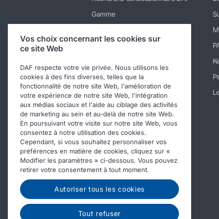
Gamme
Su
Services
M
Vos choix concernant les cookies sur
Actualités & médias
P
ce site Web
Nous rejoindre
K
DAF respecte votre vie privée. Nous utilisons les
A propos
Pe
cookies à des fins diverses, telles que la
fonctionnalité de notre site Web, l'amélioration de
Contacter DAF Trucks Belgique
Le
votre expérience de notre site Web, l'intégration
aux médias sociaux et l'aide au ciblage des activités
Code de conduite
de marketing au sein et au-delà de notre site Web.
En poursuivant votre visite sur notre site Web, vous
consentez à notre utilisation des cookies.
Cependant, si vous souhaitez personnaliser vos
préférences en matière de cookies, cliquez sur «
Modifier les paramètres » ci-dessous. Vous pouvez
retirer votre consentement à tout moment.
Autoriser tous les cookies
Tout refuser