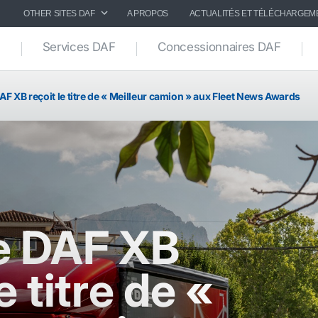
OTHER SITES DAF
A PROPOS
ACTUALITÉS ET TÉLÉCHARGEM
Services DAF
Concessionnaires DAF
DAF XB reçoit le titre de « Meilleur camion » aux Fleet News Awards
ie DAF XB
e titre de «