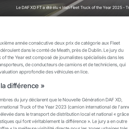
Le DAF XD FT a été élu « Irish Fleet Truck of the Year 2025 - Tr
xième année consécutive deux prix de catégorie aux Fleet
 déroulent dans le comté de Meath, près de Dublin.
Le jury du
k of the Year est composé de journalistes spécialisés dans les
 transporteurs, de conducteurs de camions et de techniciens, qui
valuation approfondie des véhicules en lice
.
la différence »
embres du jury déclarent que le Nouvelle Génération
DAF XD,
rnational Truck of the Year 2023 (camion international de l'ann
levée dans le transport de distribution local et national « grâce
iques qui font véritablement la différence ». Le jury a en outre
ffre « la meilleure visibilité directe pour les zones urbaines très