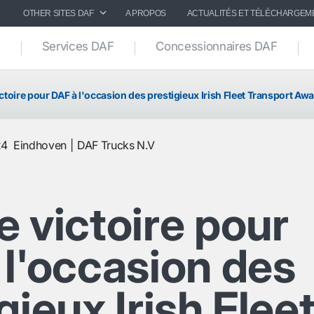
OTHER SITES DAF
A PROPOS
ACTUALITÉS ET TÉLÉCHARGEM
Services DAF
Concessionnaires DAF
ctoire pour DAF à l'occasion des prestigieux Irish Fleet Transport Aw
24
Eindhoven
DAF Trucks N.V
 victoire pour
 l'occasion des
gieux Irish Flee