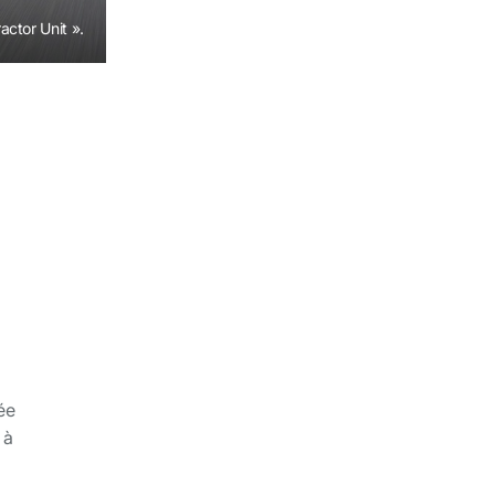
actor Unit ».
ée
 à