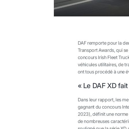
DAF remporte pour la deu
Transport Awards, qui se
concours Irish Fleet Truc
véhicules utilitaires, de
ont tous procédé à une é
« Le DAF XD fait 
Dans leur rapport, les m
gagnant du concours Inte
2023), définit une norme é
de nombreuses caractérist
souligné que la série XD o