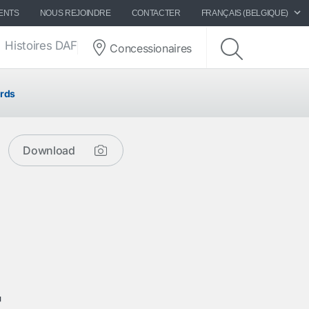
ENTS
NOUS REJOINDRE
CONTACTER
FRANÇAIS (BELGIQUE)
Histoires DAF
Concessionaires
ards
Download
t