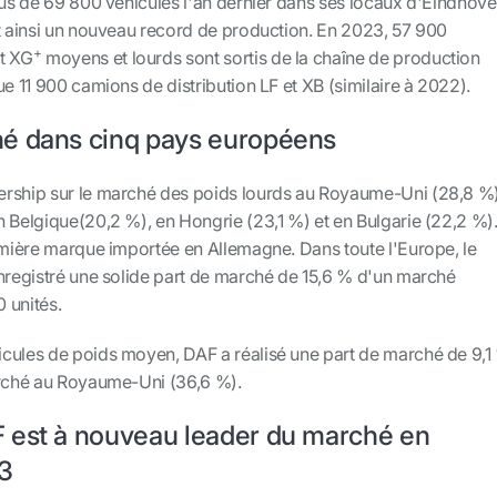
lus de 69 800 véhicules l'an dernier dans ses locaux d'Eindhov
nt ainsi un nouveau record de production. En 2023, 57 900
+
t XG
moyens et lourds sont sortis de la chaîne de production
ue 11 900 camions de distribution LF et XB (similaire à 2022).
é dans cinq pays européens
ership sur le marché des poids lourds au Royaume-Uni (28,8 %)
 Belgique(20,2 %), en Hongrie (23,1 %) et en Bulgarie (22,2 %)
remière marque importée en Allemagne. Dans toute l'Europe, le
enregistré une solide part de marché de 15,6 % d'un marché
 unités.
cules de poids moyen, DAF a réalisé une part de marché de 9,1
arché au Royaume-Uni (36,6 %).
 est à nouveau leader du marché en
23