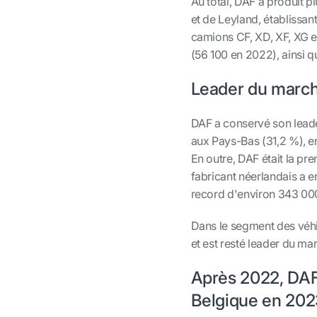
Au total, DAF a produit p
et de Leyland, établissa
camions CF, XD, XF, XG e
(56 100 en 2022), ainsi q
Leader du march
DAF a conservé son lead
aux Pays-Bas (31,2 %), en
En outre, DAF était la p
fabricant néerlandais a 
record d'environ 343 000
Dans le segment des véhi
et est resté leader du m
Après 2022, DAF
Belgique en 20