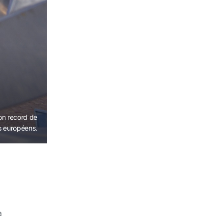
on record de
s européens.
à