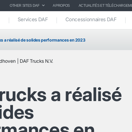
OTHER SITES DAF
A PROPOS
ACTUALITÉS ET TÉLÉCHARGEM
Services DAF
Concessionnaires DAF
s a réalisé de solides performances en 2023
ndhoven
DAF Trucks N.V.
ucks a réalisé
ides
rmances en