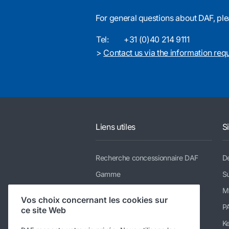
For general questions about DAF, ple
Tel:
+31 (0)40 214 9111
>
Contact us via the information req
Liens utiles
S
Recherche concessionnaire DAF
De
Gamme
Su
Services
M
Vos choix concernant les cookies sur
Actualités & médias
P
ce site Web
Nous rejoindre
K