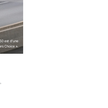
50 est d'une
ers Choice ».
,