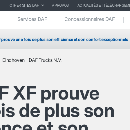
OTHER SITES DAF
A PROPOS
ACTUALITÉS ET TÉLÉCHARGEM
Services DAF
Concessionnaires DAF
 prouve une fois de plus son efficience et son confort exceptionnels
3
Eindhoven
DAF Trucks N.V.
F XF prouve
is de plus son
ence et son