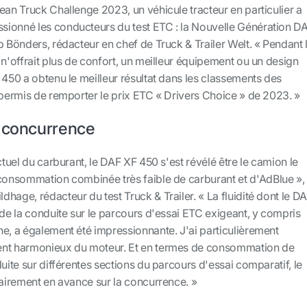
ean Truck Challenge 2023, un véhicule tracteur en particulier a
ionné les conducteurs du test ETC : la Nouvelle Génération D
p Bönders, rédacteur en chef de Truck & Trailer Welt. « Pendant 
 n'offrait plus de confort, un meilleur équipement ou un design
 450 a obtenu le meilleur résultat dans les classements des
 permis de remporter le prix ETC « Drivers Choice » de 2023. »
a concurrence
ctuel du carburant, le DAF XF 450 s'est révélé être le camion le
 consommation combinée très faible de carburant et d'AdBlue »,
hage, rédacteur du test Truck & Trailer. « La fluidité dont le D
 de la conduite sur le parcours d'essai ETC exigeant, y compris
e, a également été impressionnante. J'ai particulièrement
ent harmonieux du moteur. Et en termes de consommation de
duite sur différentes sections du parcours d'essai comparatif, le
lairement en avance sur la concurrence. »