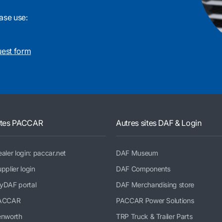
ase use:
uest form
ites PACCAR
Autres sites DAF & Login
aler login: paccar.net
DAF Museum
pplier login
DAF Components
yDAF portal
DAF Merchandising store
ACCAR
PACCAR Power Solutions
enworth
TRP Truck & Trailer Parts