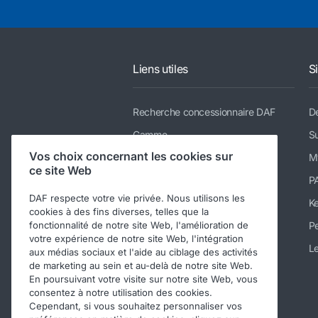
Liens utiles
S
Recherche concessionnaire DAF
De
Gamme
Su
Vos choix concernant les cookies sur
Services
M
ce site Web
Actualités & médias
P
DAF respecte votre vie privée. Nous utilisons les
Nous rejoindre
K
cookies à des fins diverses, telles que la
fonctionnalité de notre site Web, l'amélioration de
A propos
Pe
votre expérience de notre site Web, l'intégration
Contacter DAF Trucks Belgique
Le
aux médias sociaux et l'aide au ciblage des activités
de marketing au sein et au-delà de notre site Web.
Code de conduite
En poursuivant votre visite sur notre site Web, vous
consentez à notre utilisation des cookies.
Cependant, si vous souhaitez personnaliser vos