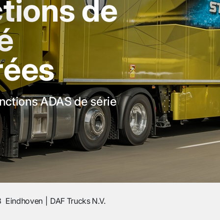
tions de
é
rées
onctions ADAS de série
3
Eindhoven
DAF Trucks N.V.