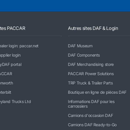
ites PACCAR
Autres sites DAF & Login
aler login: paccar.net
DAF Museum
pplier login
DAF Components
yDAF portal
DAF Merchandising store
ACCAR
PACCAR Power Solutions
enworth
TRP Truck & Trailer Parts
terbilt
Boutique en ligne de pièces DAF
yland Trucks Ltd
Informations DAF pour les
carrossiers
Camions d'occasion DAF
Camions DAF Ready-to-Go