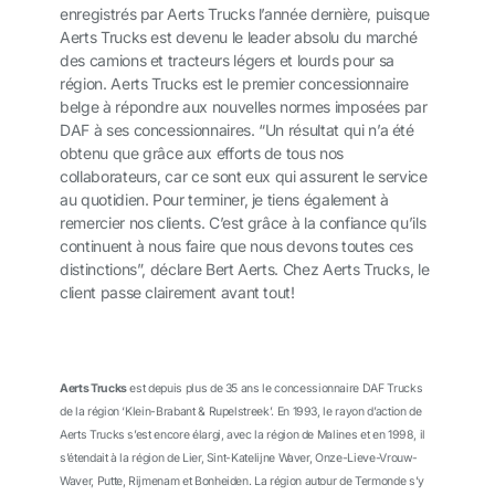
enregistrés par Aerts Trucks l’année dernière, puisque
Aerts Trucks est devenu le leader absolu du marché
des camions et tracteurs légers et lourds pour sa
région. Aerts Trucks est le premier concessionnaire
belge à répondre aux nouvelles normes imposées par
DAF à ses concessionnaires. “Un résultat qui n’a été
obtenu que grâce aux efforts de tous nos
collaborateurs, car ce sont eux qui assurent le service
au quotidien. Pour terminer, je tiens également à
remercier nos clients. C’est grâce à la confiance qu’ils
continuent à nous faire que nous devons toutes ces
distinctions”, déclare Bert Aerts. Chez Aerts Trucks, le
client passe clairement avant tout!
Aerts Trucks
est depuis plus de 35 ans le concessionnaire DAF Trucks
de la région ‘Klein-Brabant & Rupelstreek’. En 1993, le rayon d’action de
Aerts Trucks s’est encore élargi, avec la région de Malines et en 1998, il
s’étendait à la région de Lier, Sint-Katelijne Waver, Onze-Lieve-Vrouw-
Waver, Putte, Rijmenam et Bonheiden. La région autour de Termonde s’y