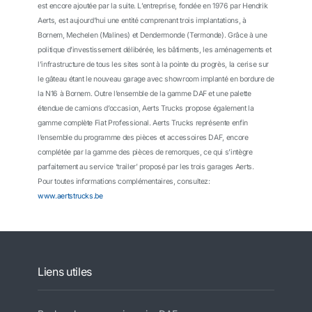
est encore ajoutée par la suite. L’entreprise, fondée en 1976 par Hendrik
Aerts, est aujourd’hui une entité comprenant trois implantations, à
Bornem, Mechelen (Malines) et Dendermonde (Termonde). Grâce à une
politique d’investissement délibérée, les bâtiments, les aménagements et
l’infrastructure de tous les sites sont à la pointe du progrès, la cerise sur
le gâteau étant le nouveau garage avec showroom implanté en bordure de
la N16 à Bornem. Outre l’ensemble de la gamme DAF et une palette
étendue de camions d’occasion, Aerts Trucks propose également la
gamme complète Fiat Professional. Aerts Trucks représente enfin
l’ensemble du programme des pièces et accessoires DAF, encore
complétée par la gamme des pièces de remorques, ce qui s’intègre
parfaitement au service ‘trailer’ proposé par les trois garages Aerts.
Pour toutes informations complémentaires, consultez:
www.aertstrucks.be
Liens utiles