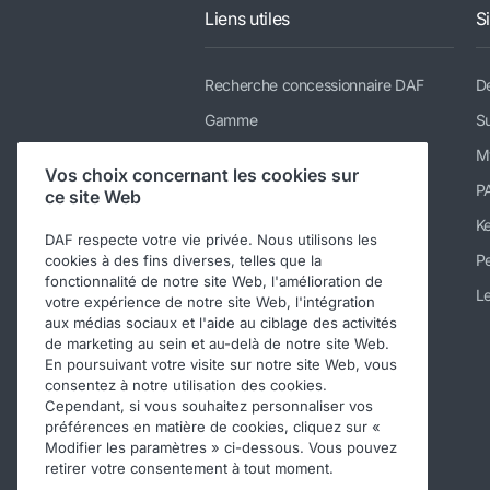
Liens utiles
S
Recherche concessionnaire DAF
De
Gamme
Su
Services
M
Vos choix concernant les cookies sur
Actualités & médias
P
ce site Web
Nous rejoindre
K
DAF respecte votre vie privée. Nous utilisons les
A propos
Pe
cookies à des fins diverses, telles que la
fonctionnalité de notre site Web, l'amélioration de
Contacter DAF Trucks Belgique
Le
votre expérience de notre site Web, l'intégration
aux médias sociaux et l'aide au ciblage des activités
Code de conduite
de marketing au sein et au-delà de notre site Web.
En poursuivant votre visite sur notre site Web, vous
consentez à notre utilisation des cookies.
Cependant, si vous souhaitez personnaliser vos
préférences en matière de cookies, cliquez sur «
Modifier les paramètres » ci-dessous. Vous pouvez
retirer votre consentement à tout moment.