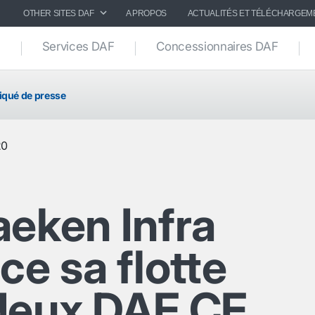
OTHER SITES DAF
A PROPOS
ACTUALITÉS ET TÉLÉCHARGEM
Services DAF
Concessionnaires DAF
qué de presse
20
aeken Infra
ce sa flotte
deux DAF CF