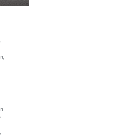
e
n,
un
s
,