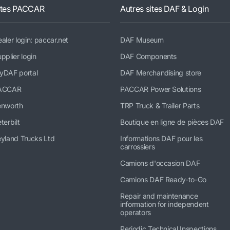
ites PACCAR
Autres sites DAF & Login
aler login: paccar.net
DAF Museum
pplier login
DAF Components
yDAF portal
DAF Merchandising store
ACCAR
PACCAR Power Solutions
enworth
TRP Truck & Trailer Parts
terbilt
Boutique en ligne de pièces DAF
yland Trucks Ltd
Informations DAF pour les
carrossiers
Camions d'occasion DAF
Camions DAF Ready-to-Go
Repair and maintenance
information for independent
operators
Periodic Technical Inspections