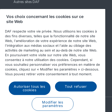
Autres sites DAF
Vos choix concernant les cookies sur ce
site Web
Suivez-nous
DAF respecte votre vie privée. Nous utilisons les cookies à
des fins diverses, telles que la fonctionnalité de notre site
Web, l'amélioration de votre expérience de notre site Web,
l'intégration aux médias sociaux et l'aide au ciblage des
activités de marketing au sein et au-delà de notre site Web.
En poursuivant votre visite sur notre site Web, vous
consentez à notre utilisation des cookies. Cependant, si
vous souhaitez personnaliser vos préférences en matière de
cookies, cliquez sur « Modifier les paramètres » ci-dessous.
© 2026 DAF
Legal notice
Privacy statement
Vous pouvez retirer votre consentement à tout moment.
General conditions
DAF and cookies
Autoriser tous les
Tout refuser
Income Tax Report
cookies
Modifier les
A PACCAR COMPANY
paramètres
DRIVEN BY QUALITY