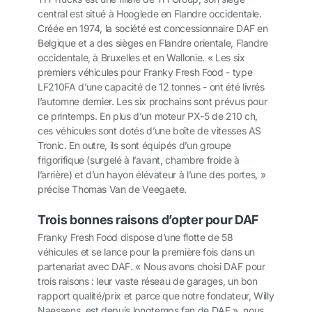
central est situé à Hooglede en Flandre occidentale.
Créée en 1974, la société est concessionnaire DAF en
Belgique et a des sièges en Flandre orientale, Flandre
occidentale, à Bruxelles et en Wallonie. « Les six
premiers véhicules pour Franky Fresh Food - type
LF210FA d’une capacité de 12 tonnes - ont été livrés
l’automne dernier. Les six prochains sont prévus pour
ce printemps. En plus d’un moteur PX-5 de 210 ch,
ces véhicules sont dotés d’une boîte de vitesses AS
Tronic. En outre, ils sont équipés d’un groupe
frigorifique (surgelé à l’avant, chambre froide à
l’arrière) et d’un hayon élévateur à l’une des portes, »
précise Thomas Van de Veegaete.
Trois bonnes raisons d’opter pour DAF
Franky Fresh Food dispose d’une flotte de 58
véhicules et se lance pour la première fois dans un
partenariat avec DAF. « Nous avons choisi DAF pour
trois raisons : leur vaste réseau de garages, un bon
rapport qualité/prix et parce que notre fondateur, Willy
Naessens, est depuis longtemps fan de DAF », nous