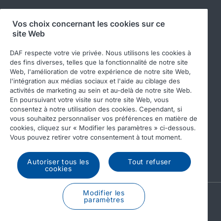
Vos choix concernant les cookies sur ce
site Web
Suivez-nous
DAF respecte votre vie privée. Nous utilisons les cookies à
des fins diverses, telles que la fonctionnalité de notre site
Web, l'amélioration de votre expérience de notre site Web,
l'intégration aux médias sociaux et l'aide au ciblage des
activités de marketing au sein et au-delà de notre site Web.
En poursuivant votre visite sur notre site Web, vous
consentez à notre utilisation des cookies. Cependant, si
vous souhaitez personnaliser vos préférences en matière de
cookies, cliquez sur « Modifier les paramètres » ci-dessous.
© 2026 DAF
Legal notice
Privacy statement
Vous pouvez retirer votre consentement à tout moment.
General conditions
DAF and cookies
Autoriser tous les
Tout refuser
Income Tax Report
cookies
Modifier les
A PACCAR COMPANY
paramètres
DRIVEN BY QUALITY