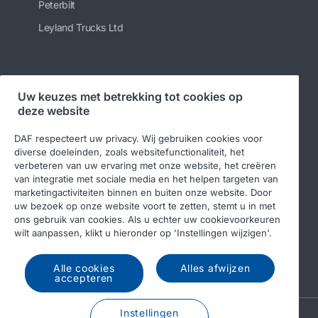
Peterbilt
Leyland Trucks Ltd
Volg ons
Uw keuzes met betrekking tot cookies op
deze website
DAF respecteert uw privacy. Wij gebruiken cookies voor
diverse doeleinden, zoals websitefunctionaliteit, het
verbeteren van uw ervaring met onze website, het creëren
van integratie met sociale media en het helpen targeten van
marketingactiviteiten binnen en buiten onze website. Door
uw bezoek op onze website voort te zetten, stemt u in met
ons gebruik van cookies. Als u echter uw cookievoorkeuren
© 2026 DAF
Legal notice
Privacy statement
wilt aanpassen, klikt u hieronder op 'Instellingen wijzigen'.
Algemene voorwaarden
DAF en cookies
Alle cookies
Alles afwijzen
Income Tax Report
accepteren
Instellingen