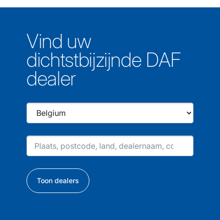
Vind uw
dichtstbijzijnde DAF
dealer
Toon dealers