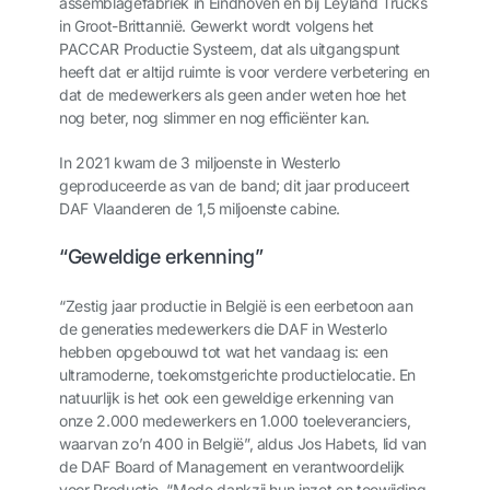
assemblagefabriek in Eindhoven en bij Leyland Trucks
in Groot-Brittannië. Gewerkt wordt volgens het
PACCAR Productie Systeem, dat als uitgangspunt
heeft dat er altijd ruimte is voor verdere verbetering en
dat de medewerkers als geen ander weten hoe het
nog beter, nog slimmer en nog efficiënter kan.
In 2021 kwam de 3 miljoenste in Westerlo
geproduceerde as van de band; dit jaar produceert
DAF Vlaanderen de 1,5 miljoenste cabine.
“Geweldige erkenning”
“Zestig jaar productie in België is een eerbetoon aan
de generaties medewerkers die DAF in Westerlo
hebben opgebouwd tot wat het vandaag is: een
ultramoderne, toekomstgerichte productielocatie. En
natuurlijk is het ook een geweldige erkenning van
onze 2.000 medewerkers en 1.000 toeleveranciers,
waarvan zo’n 400 in België”, aldus Jos Habets, lid van
de DAF Board of Management en verantwoordelijk
voor Productie. “Mede dankzij hun inzet en toewijding