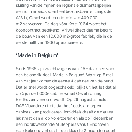
sluiting van de mijnen en regionale diamantslijperijen
een ruim arbeidspotentieel beschikbaar is. Langs de
A13 bij Oevel wordt een terrein van 400.000
m
2
verworven. De dag vóór Kerst 1964 wordt het
koopcontract getekend. Vrijwel direct daarna begint
de bouw van een 12.000 m
2
-grote fabriek, die in de
eerste helft van 1966 operationeel is.
‘Made in Belgium’
Sinds 1966 zijn vrachtwagens van DAF daarmee voor
een belangrijk deel ‘Made in Belgium’. Want op 5 mei
van dat jaar komen de eerste 4 cabines van de band.
Dat er snel wordt opgeschakeld, blijkt uit het feit dat al
op 5 juli de 1.000
e
cabine vanuit Oevel richting
Eindhoven vervoerd wordt. Op 26 augustus meldt
DAF Vlaanderen trots dat het ‘reeds alle typen
cabines’ kan produceren. Inmiddels draait de nieuwe
lakstraat dan al op volle toeren en als op 1 december
een indrukwekkende Müller-pers vanuit Eindhoven
naar België is verhuisd – een klus die 2 maanden duurt