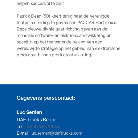
helpen succesvol te zijn.”
Patrick Dean (50) keert terug naar de Verenigde
Staten om leiding te geven aan PACCAR Electronics.
Deze nieuwe divisie gaat richting geven aan de
mondiale software- en elektronicaontwikkeling en
speelt in op het toenemende belang van een
wereldwijde strategie op het gebied van elektronische
producten binnen productontwikkeling.
Gegevens perscontact:
Luc Serrien
DAF Trucks België
Tel:
+32 475 55 39 44
E-mail:
luc.serrien@daftrucks.com