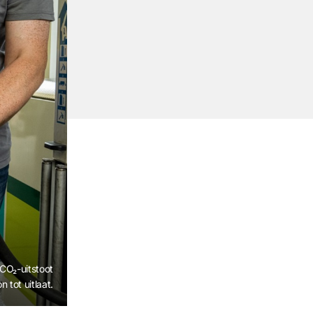
CO₂-uitstoot
tot uitlaat.