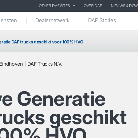
OTHER DAF SITES
OVER DAF
NIEUWS & DO
iensten
Dealernetwerk
DAF Stories
ratie DAF trucks geschikt voor 100% HVO
Eindhoven
DAF Trucks N.V.
e Generatie
rucks geschikt
100% HVO