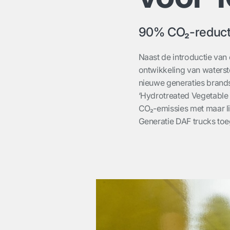
90% CO₂-reducti
Naast de introductie van
ontwikkeling van waters
nieuwe generaties brands
‘Hydrotreated Vegetable 
CO₂-emissies met maar l
Generatie DAF trucks to