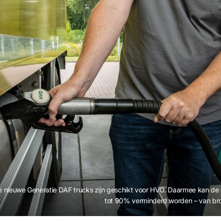
 nieuwe Generatie DAF trucks zijn geschikt voor HVO. Daarmee kan de 
tot 90% verminderd worden – van bron 