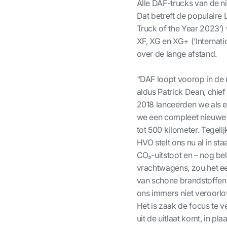
Alle DAF-trucks van de n
Dat betreft de populaire L
Truck of the Year 2023’)
XF, XG en XG+ (‘Internat
over de lange afstand.
“DAF loopt voorop in de 
aldus Patrick Dean, chie
2018 lanceerden we als ee
we een compleet nieuwe g
tot 500 kilometer. Tegeli
HVO stelt ons nu al in s
CO₂-uitstoot en – nog bel
vrachtwagens, zou het ee
van schone brandstoffen 
ons immers niet veroorlo
Het is zaak de focus te v
uit de uitlaat komt, in pl