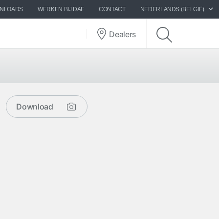
WNLOADS
WERKEN BIJ DAF
CONTACT
NEDERLANDS (BELGIË)
Dealers
Download