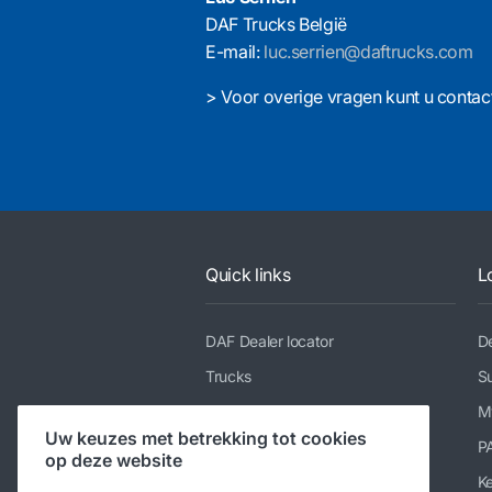
DAF Trucks België
E-mail:
luc.serrien@daftrucks.com
> Voor overige vragen kunt u cont
Quick links
L
DAF Dealer locator
De
Trucks
Su
Diensten
M
Uw keuzes met betrekking tot cookies
Nieuws en media
P
op deze website
Werken bij DAF
K