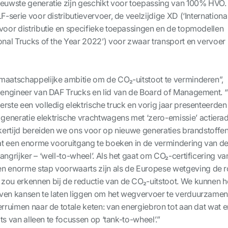
ieuwste generatie zijn geschikt voor toepassing van 100% HVO.
F-serie voor distributievervoer, de veelzijdige XD (‘Internationa
 voor distributie en specifieke toepassingen en de topmodellen
ional Trucks of the Year 2022’) voor zwaar transport en vervoer
maatschappelijke ambitie om de CO₂-uitstoot te verminderen”,
f engineer van DAF Trucks en lid van de Board of Management. “
rste een volledig elektrische truck en vorig jaar presenteerden
eneratie elektrische vrachtwagens met ‘zero-emissie’ actierad
jkertijd bereiden we ons voor op nieuwe generaties brandstoffen
taat een enorme vooruitgang te boeken in de vermindering van d
angrijker – ‘well-to-wheel’. Als het gaat om CO₂-certificering va
n enorme stap voorwaarts zijn als de Europese wetgeving de r
zou erkennen bij de reductie van de CO₂-uitstoot. We kunnen h
ven kansen te laten liggen om het wegvervoer te verduurzamen
erruimen naar de totale keten: van energiebron tot aan dat wat e
aats van alleen te focussen op ‘tank-to-wheel’.”