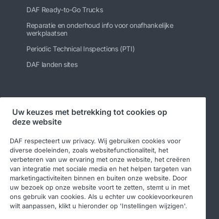
DAF Ready-to-Go Trucks
Reparatie en onderhoud info voor onafhankelijke
werkplaatsen
Periodic Technical Inspections (PTI)
DAF landen sites
Volg ons
Uw keuzes met betrekking tot cookies op
deze website
DAF respecteert uw privacy. Wij gebruiken cookies voor
diverse doeleinden, zoals websitefunctionaliteit, het
verbeteren van uw ervaring met onze website, het creëren
van integratie met sociale media en het helpen targeten van
marketingactiviteiten binnen en buiten onze website. Door
uw bezoek op onze website voort te zetten, stemt u in met
ons gebruik van cookies. Als u echter uw cookievoorkeuren
© 2026 DAF
Legal notice
Privacy statement
wilt aanpassen, klikt u hieronder op 'Instellingen wijzigen'.
Algemene voorwaarden
DAF en cookies