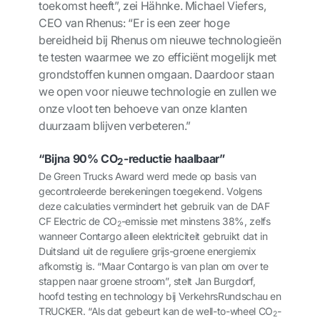
toekomst heeft”, zei Hähnke. Michael Viefers,
CEO van Rhenus: “Er is een zeer hoge
bereidheid bij Rhenus om nieuwe technologieën
te testen waarmee we zo efficiënt mogelijk met
grondstoffen kunnen omgaan. Daardoor staan
we open voor nieuwe technologie en zullen we
onze vloot ten behoeve van onze klanten
duurzaam blijven verbeteren.”
“Bijna 90% CO
-reductie haalbaar”
2
De Green Trucks Award werd mede op basis van
gecontroleerde berekeningen toegekend. Volgens
deze calculaties vermindert het gebruik van de DAF
CF Electric de CO
-emissie met minstens 38%, zelfs
2
wanneer Contargo alleen elektriciteit gebruikt dat in
Duitsland uit de reguliere grijs-groene energiemix
afkomstig is. “Maar Contargo is van plan om over te
stappen naar groene stroom”, stelt Jan Burgdorf,
hoofd testing en technology bij VerkehrsRundschau en
TRUCKER. “Als dat gebeurt kan de well-to-wheel CO
-
2