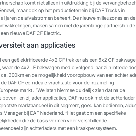
artnerschap komt niet alleen in uitdrukking bij de vervangbehoef
enewi, maar ook op het productieterrein bij DAF Trucks in
al jaren de afvalstromen beheert. De nieuwe milieuzones en de
ntwikkelingen, maken samen met de jarenlange partnership de
een nieuwe DAF CF Electric.
ersiteit aan applicaties
 een geëlektrificeerde 4x2 CF trekker als een 6x2 CF bakwage
 waar de 4x2 LF bakwagen medio volgend jaar zijn intrede doe
an ca. 200km en de mogelijkheid vooropbouw van een achterlad
s de DAF CF een ideale vrachtauto voor de inzameling
Europese markt . “We laten hiermee duidelijk zien dat na de
e boven- en zijlader applicaties, DAF nu ook met de achterlader
 grootste marktaandeel in dit segment, goed kan bedienen, aldu
es Manager bij DAF Nederland. “Het gaat om een specifieke
elijkheden die de basis vormen voor verschillende
erendeel zijn achterladers met een kraakperssysteem.