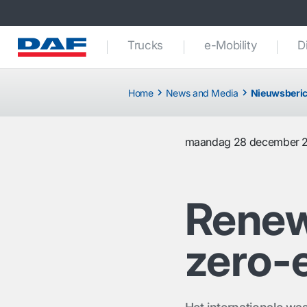
Trucks
e-Mobility
D
Home
News and Media
Nieuwsberic
maandag 28 december 
Renew
zero-