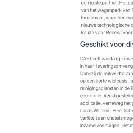
een juiste partner. Het p
van het wagenpark van R
Eindhoven, waar Renewi 
nieuwe technologische o
keuze voor Renewi voor 
Geschikt voor div
DAF heeft vandaag zowel
in haar leveringsomvang,
Dankzij de reikwijdte v
op een korte wielbasis i
reinigingsdiensten in de 
eerdere in dienst gesteld
applicatie, verreweg het
Lucas Willems, Fleet Sal
variëteit aan chassismog
inzamelvoertuigen. Het m