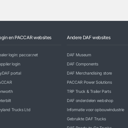
ogin en PACCAR websites
Andere DAF websites
aler login: paccar.net
DAF Museum
pplier login
DAF Components
yDAF portal
DAF Merchandising store
ACCAR
PACCAR Power Solutions
enworth
TRP Truck & Trailer Parts
terbilt
DAF onderdelen webshop
yland Trucks Ltd
Informatie voor opbouwindustrie
Gebruikte DAF Trucks
DAF Ready-to-Go Trucks