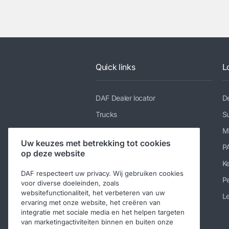
Quick links
L
DAF Dealer locator
De
Trucks
Su
Diensten
M
Uw keuzes met betrekking tot cookies
Nieuws en media
P
op deze website
Werken bij DAF
K
DAF respecteert uw privacy. Wij gebruiken cookies
Over DAF
Pe
voor diverse doeleinden, zoals
websitefunctionaliteit, het verbeteren van uw
Contact DAF Trucks België
Le
ervaring met onze website, het creëren van
integratie met sociale media en het helpen targeten
Code of Conduct
van marketingactiviteiten binnen en buiten onze