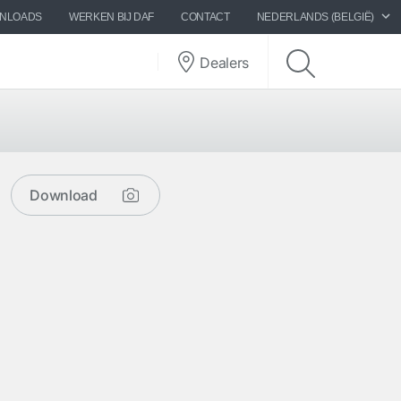
WNLOADS
WERKEN BIJ DAF
CONTACT
NEDERLANDS (BELGIË)
Dealers
Download