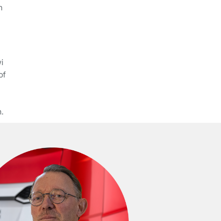
n
i
of
.