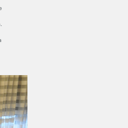
e
m.
a