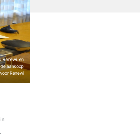
d Renewi, en
n de aankoop
 voor Renewi
in
F