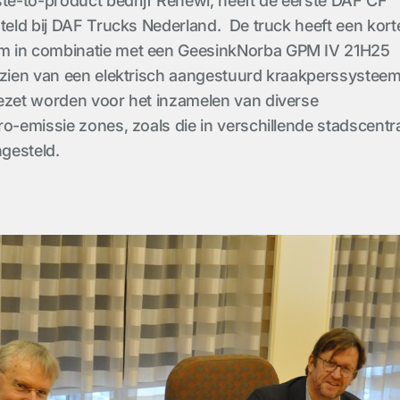
ste-to-product bedrijf Renewi, heeft de eerste DAF CF
steld bij DAF Trucks Nederland. De truck heeft een kort
m in combinatie met een GeesinkNorba GPM IV 21H25
rzien van een elektrisch aangestuurd kraakperssystee
ezet worden voor het inzamelen van diverse
ro-emissie zones, zoals die in verschillende stadscentr
gesteld.