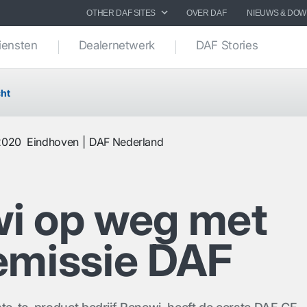
OTHER DAF SITES
OVER DAF
NIEUWS & DO
iensten
Dealernetwerk
DAF Stories
ht
2020
Eindhoven
DAF Nederland
i op weg met
emissie DAF