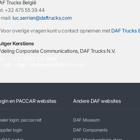
AF Trucks België
el:
+32 475 55 39 44
-mail:
luc.serrien@daftrucks.com
 Voor overige vragen kunt u contact opnemen met
DAF Trucks B
utger Kerstiens
fdeling Corporate Communications, DAF Trucks N.V.
ogin en PACCAR websites
Andere DAF websites
aler login: paccar.net
DAF Museum
pplier login
DAF Components
yDAF portal
DAF Merchandising store