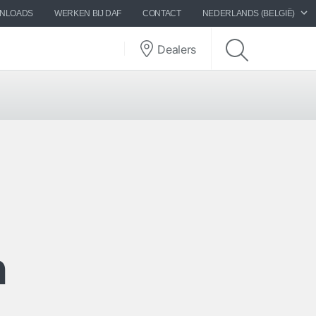
WNLOADS
WERKEN BIJ DAF
CONTACT
NEDERLANDS (BELGIË)
Dealers
n