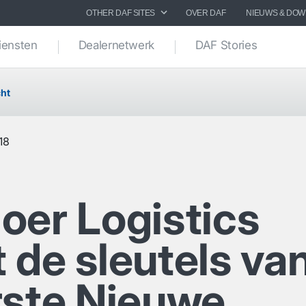
OTHER DAF SITES
OVER DAF
NIEUWS & DO
iensten
Dealernetwerk
DAF Stories
ht
18
oer Logistics
 de sleutels va
rste Nieuwe