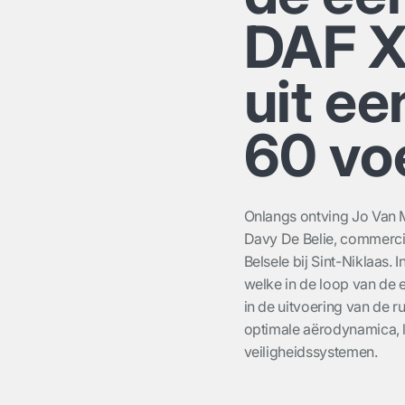
DAF X
uit ee
60 vo
Onlangs ontving Jo Van M
Davy De Belie, commerci
Belsele bij Sint-Niklaas. 
welke in de loop van de ee
in de uitvoering van de r
optimale aërodynamica, l
veiligheidssystemen.