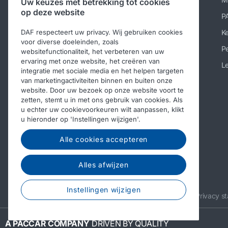
Uw keuzes met betrekking tot cookies
op deze website
Nieuws en media
P
Werken bij DAF
K
DAF respecteert uw privacy. Wij gebruiken cookies
voor diverse doeleinden, zoals
Over DAF
Pe
websitefunctionaliteit, het verbeteren van uw
ervaring met onze website, het creëren van
Contact DAF Trucks België
Le
integratie met sociale media en het helpen targeten
van marketingactiviteiten binnen en buiten onze
Code of Conduct
website. Door uw bezoek op onze website voort te
zetten, stemt u in met ons gebruik van cookies. Als
u echter uw cookievoorkeuren wilt aanpassen, klikt
u hieronder op 'Instellingen wijzigen'.
Alle cookies accepteren
Alles afwijzen
Instellingen wijzigen
© 2026 DAF
Legal notice
Privacy s
A PACCAR COMPANY
DRIVEN BY QUALITY