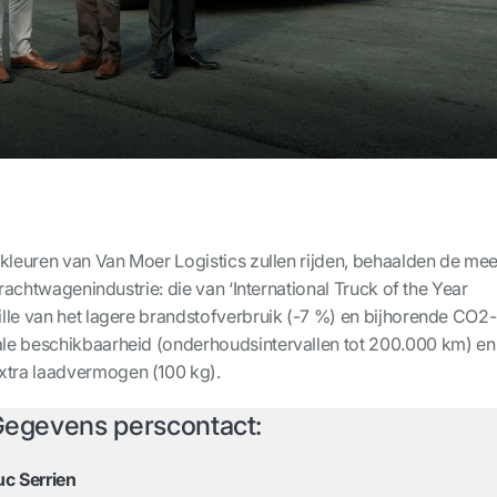
 kleuren van Van Moer Logistics zullen rijden, behaalden de mee
vrachtwagenindustrie: die van ‘International Truck of the Year
lle van het lagere brandstofverbruik (-7 %) en bijhorende CO
2
-
le beschikbaarheid (onderhoudsintervallen tot 200.000 km) en
tra laadvermogen (100 kg).
egevens perscontact:
uc Serrien