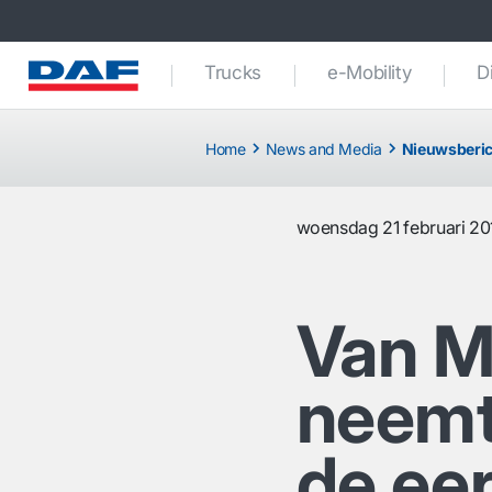
Trucks
e-Mobility
D
Home
News and Media
Nieuwsberic
woensdag 21 februari 20
Van M
neemt
de ee