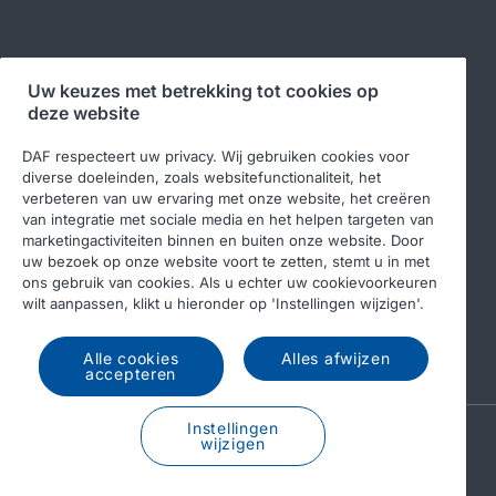
Volg ons
Uw keuzes met betrekking tot cookies op
deze website
DAF respecteert uw privacy. Wij gebruiken cookies voor
diverse doeleinden, zoals websitefunctionaliteit, het
verbeteren van uw ervaring met onze website, het creëren
van integratie met sociale media en het helpen targeten van
marketingactiviteiten binnen en buiten onze website. Door
uw bezoek op onze website voort te zetten, stemt u in met
ons gebruik van cookies. Als u echter uw cookievoorkeuren
© 2026 DAF
Legal notice
Privacy statement
wilt aanpassen, klikt u hieronder op 'Instellingen wijzigen'.
Algemene voorwaarden
DAF en cookies
Alle cookies
Alles afwijzen
Income Tax Report
accepteren
Instellingen
A PACCAR COMPANY
wijzigen
DRIVEN BY QUALITY