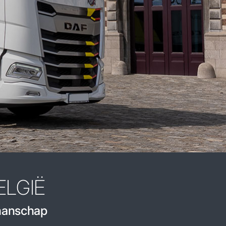
ELGIË
kmanschap