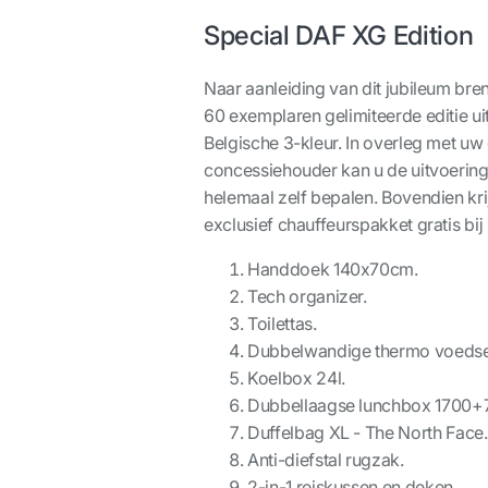
Special DAF XG Edition
Naar aanleiding van dit jubileum bre
60 exemplaren gelimiteerde editie ui
Belgische 3-kleur. In overleg met uw 
concessiehouder kan u de uitvoerin
helemaal zelf bepalen. Bovendien krĳ
exclusief chauffeurspakket gratis bĳ 
Handdoek 140x70cm.
Tech organizer.
Toilettas.
Dubbelwandige thermo voedsel
Koelbox 24l.
Dubbellaagse lunchbox
1700+
Duffelbag XL - The North Face.
Anti-diefstal rugzak.
2-in-1 reiskussen en deken.