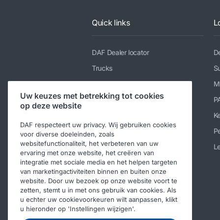
Quick links
L
DAF Dealer locator
De
Trucks
Su
Diensten
M
Uw keuzes met betrekking tot cookies
Nieuws en media
P
op deze website
Werken bij DAF
K
DAF respecteert uw privacy. Wij gebruiken cookies
Over DAF
Pe
voor diverse doeleinden, zoals
websitefunctionaliteit, het verbeteren van uw
Contact DAF Trucks België
Le
ervaring met onze website, het creëren van
Code of Conduct
integratie met sociale media en het helpen targeten
van marketingactiviteiten binnen en buiten onze
website. Door uw bezoek op onze website voort te
zetten, stemt u in met ons gebruik van cookies. Als
u echter uw cookievoorkeuren wilt aanpassen, klikt
u hieronder op 'Instellingen wijzigen'.