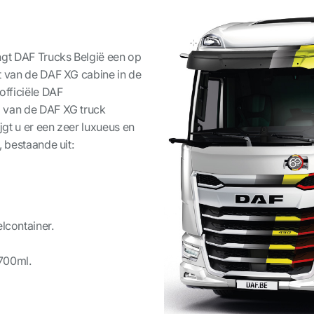
ngt DAF Trucks België een op
t van de DAF XG cabine in de
officiële DAF
g van de DAF XG truck
gt u er een zeer luxueus en
, bestaande uit:
container.
700ml.