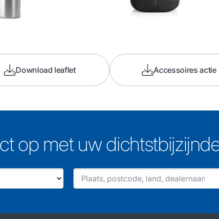
Download leaflet
Accessoires actie
t op met uw dichtstbijzijnd