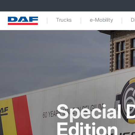
Trucks
e-Mobility
D
Special 
Edition