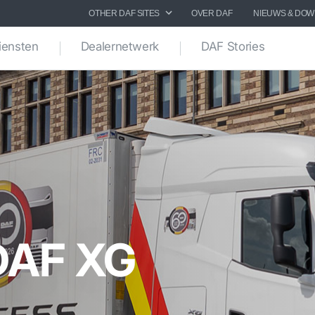
OTHER DAF SITES
OVER DAF
NIEUWS & DO
iensten
Dealernetwerk
DAF Stories
DAF XG