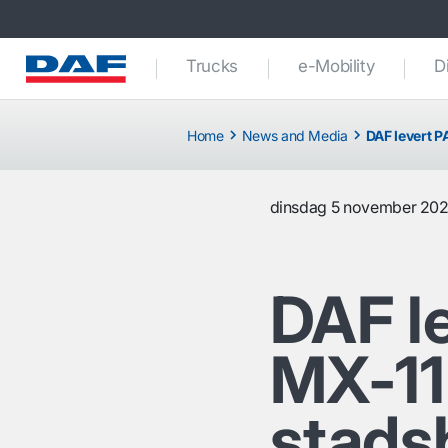
Trucks
e-Mobility
D
Home
News and Media
DAF levert 
dinsdag 5 november 20
DAF l
MX-11
stads