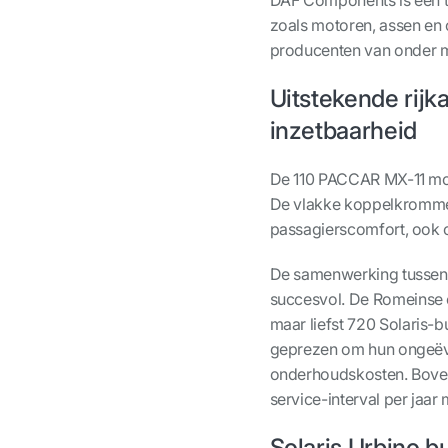
zoals motoren, assen en 
producenten van onder m
Uitstekende rijk
inzetbaarheid
De 110 PACCAR MX-11 mo
De vlakke koppelkromme 
passagierscomfort, ook 
De samenwerking tussen 
succesvol. De Romeinse 
maar liefst 720 Solaris
geprezen om hun ongeëve
onderhoudskosten. Bove
service-interval per jaa
Solaris Urbino b