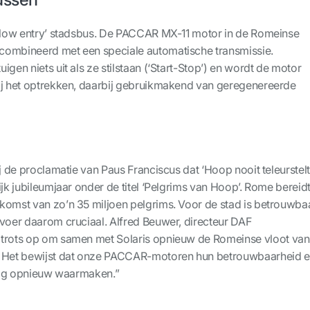
 ‘low entry’ stadsbus. De PACCAR MX-11 motor in de Romeinse
combineerd met een speciale automatische transmissie.
igen niets uit als ze stilstaan (‘Start-Stop’) en wordt de motor
ij het optrekken, daarbij gebruikmakend van geregenereerde
ij de proclamatie van Paus Franciscus dat ‘Hoop nooit teleurstelt’
ijk jubileumjaar onder de titel ‘Pelgrims van Hoop’. Rome bereid
komst van zo’n 35 miljoen pelgrims. Voor de stad is betrouwba
rvoer daarom cruciaal. Alfred Beuwer, directeur DAF
 trots op om samen met Solaris opnieuw de Romeinse vloot van
. Het bewijst dat onze PACCAR-motoren hun betrouwbaarheid 
e dag opnieuw waarmaken.”