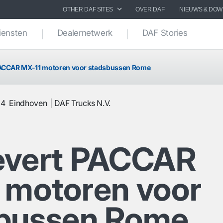
OTHER DAF SITES
OVER DAF
NIEUWS & DO
iensten
Dealernetwerk
DAF Stories
PACCAR MX-11 motoren voor stadsbussen Rome
24
Eindhoven
DAF Trucks N.V.
evert PACCAR
 motoren voor
bussen Rome