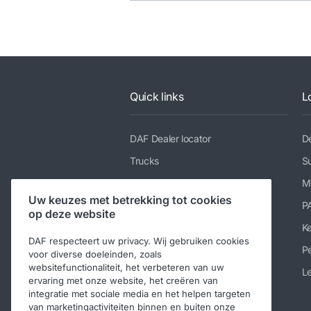
Quick links
L
DAF Dealer locator
De
Trucks
Su
Diensten
M
Uw keuzes met betrekking tot cookies
Nieuws en media
P
op deze website
Werken bij DAF
K
DAF respecteert uw privacy. Wij gebruiken cookies
Over DAF
Pe
voor diverse doeleinden, zoals
websitefunctionaliteit, het verbeteren van uw
Contact DAF Trucks België
Le
ervaring met onze website, het creëren van
Code of Conduct
integratie met sociale media en het helpen targeten
van marketingactiviteiten binnen en buiten onze