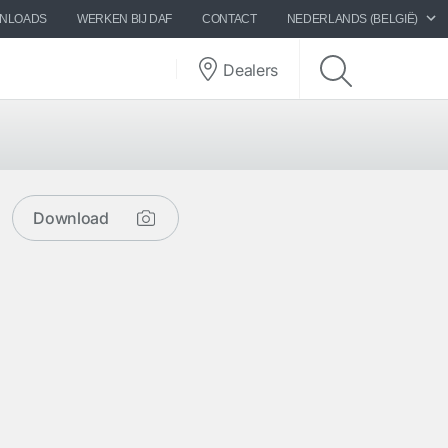
WNLOADS
WERKEN BIJ DAF
CONTACT
NEDERLANDS (BELGIË)
Dealers
Download